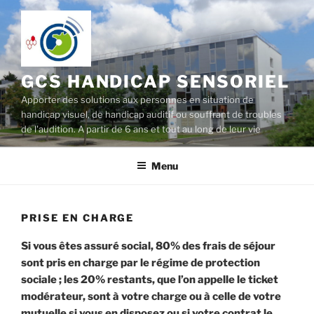
Aller
au
contenu
principal
GCS HANDICAP SENSORIEL
Apporter des solutions aux personnes en situation de
handicap visuel, de handicap auditif ou souffrant de troubles
de l'audition. A partir de 6 ans et tout au long de leur vie
Menu
PRISE EN CHARGE
Si vous êtes assuré social, 80% des frais de séjour
sont pris en charge par le régime de protection
sociale ; les 20% restants, que l’on appelle le ticket
modérateur, sont à votre charge ou à celle de votre
mutuelle si vous en disposez ou si votre contrat le